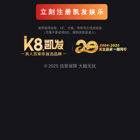
立 刻 注 册 凯 发 娱 乐
推荐使用谷歌、UC、火狐、夸客等主流浏览器
（尽量不要使用QQ、搜狗浏览器进入）
© 2025 信誉保障 大额无忧