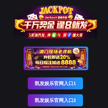
凯发娱乐官网入口1
凯发娱乐官网入口2