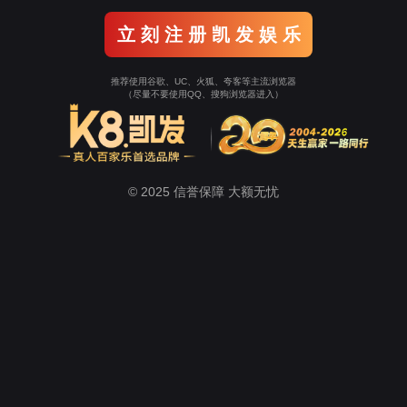
立 刻 注 册 凯 发 娱 乐
推荐使用谷歌、UC、火狐、夸客等主流浏览器
（尽量不要使用QQ、搜狗浏览器进入）
© 2025 信誉保障 大额无忧